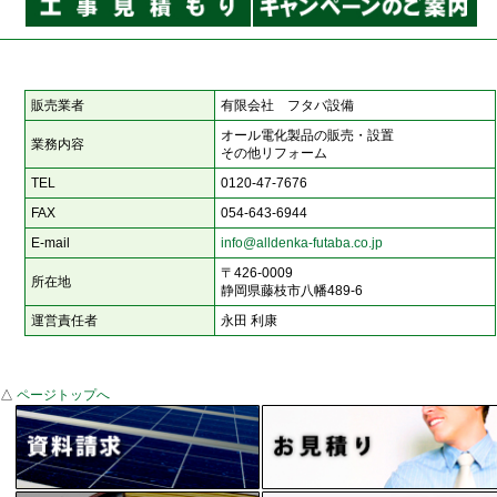
販売業者
有限会社 フタバ設備
オール電化製品の販売・設置
業務内容
その他リフォーム
TEL
0120-47-7676
FAX
054-643-6944
E-mail
info@alldenka-futaba.co.jp
〒426-0009
所在地
静岡県藤枝市八幡489-6
運営責任者
永田 利康
△
ページトップへ